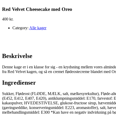
Red Velvet Cheesecake med Oreo
400
kr.
Category:
Alle kager
Beskrivelse
Denne kage er i en klasse for sig - en krydsning mellem vores almin
fra Red Velvet kagen, og så en cremet flødeostecreme blandet med Or
Ingredienser
Sukker, Flødeost (FLØDE, MÆLK, salt, mælkesyrekultur), Fløde-alte
(E452, E412, E407, E420), antiklumpningsmiddel: E170, farvestof: 
kakaopulver, HVEDESTIVELSE, glukose-fructose sirup, hævemiddel: 
(gæringseddike, konserveringsmiddel: E223, aromastoffer), salt, hæ
melbehandlingsmiddel: E300 *Kan have en negativ indvirkning på bør