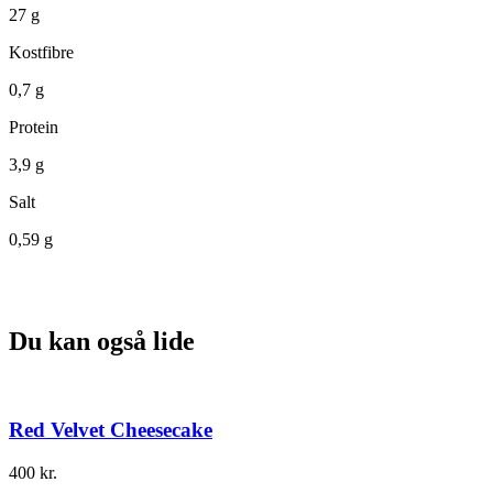
27 g
Kostfibre
0,7 g
Protein
3,9 g
Salt
0,59 g
Du kan også lide
Red Velvet Cheesecake
400
kr.