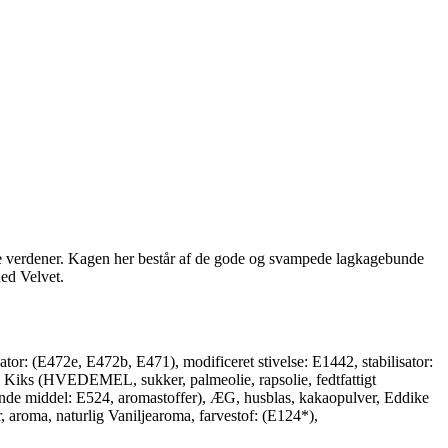
ge verdener. Kagen her består af de gode og svampede lagkagebunde
ed Velvet.
 (E472e, E472b, E471), modificeret stivelse: E1442, stabilisator:
 Kiks (HVEDEMEL, sukker, palmeolie, rapsolie, fedtfattigt
de middel: E524, aromastoffer), ÆG, husblas, kakaopulver, Eddike
aroma, naturlig Vaniljearoma, farvestof: (E124*),