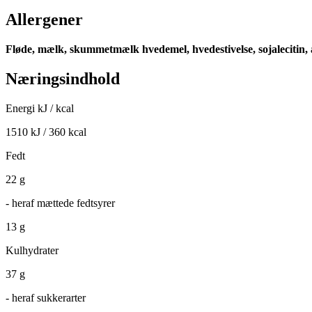
Allergener
Fløde, mælk, skummetmælk hvedemel, hvedestivelse, sojalecitin,
Næringsindhold
Energi kJ / kcal
1510 kJ / 360 kcal
Fedt
22 g
- heraf mættede fedtsyrer
13 g
Kulhydrater
37 g
- heraf sukkerarter