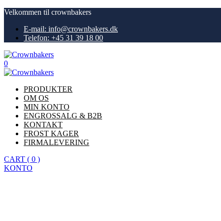
Velkommen til crownbakers
E-mail: info@crownbakers.dk
Telefon: +45 31 39 18 00
0
PRODUKTER
OM OS
MIN KONTO
ENGROSSALG & B2B
KONTAKT
FROST KAGER
FIRMALEVERING
CART
(
0
)
KONTO
Køb nu
Hjem
Red Velvet Cheesecake med Oreo