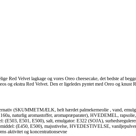
delige Red Velvet lagkage og vores Oreo cheesecake, det bedste af beg
eos og ekstra Red Velvet. Den er ligeledes pyntet med Oreo og knust R
rnativ (SKUMMETMÆLK, helt hærdet palmekerneolie , vand, emulgator:
E160a, naturlig aromastoffer, aromapræparater), HVEDEMEL, rapsolie,
(E503, E501, E500), salt, emulgator: E322 (SOJA), surhedsreguleren
vemiddel: (E450, E500), majsstivelse, HVEDESTIVELSE, vaniljepulver, 
ns aktivitet og koncentrationsevne