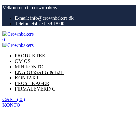
Velkommen til crownbakers
E-mail: info@crownbakers.dk
Telefon: +45 31 39 18 00
0
PRODUKTER
OM OS
MIN KONTO
ENGROSSALG & B2B
KONTAKT
FROST KAGER
FIRMALEVERING
CART
(
0
)
KONTO
Køb nu
Forretningsbetingelser
Hjem