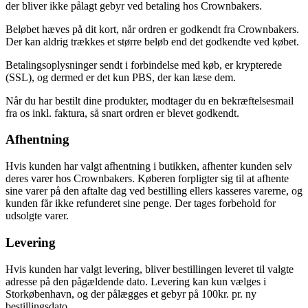
der bliver ikke pålagt gebyr ved betaling hos Crownbakers.
Beløbet hæves på dit kort, når ordren er godkendt fra Crownbakers.
Der kan aldrig trækkes et større beløb end det godkendte ved købet.
Betalingsoplysninger sendt i forbindelse med køb, er krypterede
(SSL), og dermed er det kun PBS, der kan læse dem.
Når du har bestilt dine produkter, modtager du en bekræftelsesmail
fra os inkl. faktura, så snart ordren er blevet godkendt.
Afhentning
Hvis kunden har valgt afhentning i butikken, afhenter kunden selv
deres varer hos Crownbakers. Køberen forpligter sig til at afhente
sine varer på den aftalte dag ved bestilling ellers kasseres varerne, og
kunden får ikke refunderet sine penge. Der tages forbehold for
udsolgte varer.
Levering
Hvis kunden har valgt levering, bliver bestillingen leveret til valgte
adresse på den pågældende dato. Levering kan kun vælges i
Storkøbenhavn, og der pålægges et gebyr på 100kr. pr. ny
bestillingsdato.