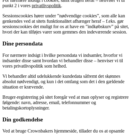
For nærmere indsigt i cookies, samt brugen heraf – henviser vi til
punkt 2 i vores
privatlivspolitik
.
Sessionscookies hører under ”nødvendige cookies”, som alle kan
genkendes ved at sitets funktionalitet afhænger heraf – f.eks. gør
sessionscookies det muligt for os at have en ”indkøbskurv” på sitet,
hvori der kan tilføjes varer som gemmes den indeværende session.
Dine persondata
For nærmere indsigt i hvilke persondata vi indsamler, hvorfor vi
indsamler disse samt hvordan vi behandler disse – henviser vi til
vores privatlivspolitik som helhed.
Vi behandler altid udelukkende kundedata såfremt det skønnes
absolut nødvendigt, og kun i det omfang som det i den gældende
situation er krævende.
Bruger-registrering på sitet foregår ved at man oplyser og registrere
følgende: navn, adresse, email, telefonnummer og
betalingskortoplysninger.
Din godkendelse
Ved at bruge Crownbakers hjemmeside, tillader du os at opsamle