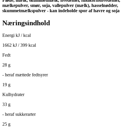
Fløde, mælk, skummetmælk, hvedemel, fuldkornshvedemel,
mælkepulver, smør, soja, vallepulver (mælk), hasselnødder,
skummetmælkspulver - kan indeholde spor af havre og soja
Næringsindhold
Energi kJ / kcal
1662 kJ / 399 kcal
Fedt
28 g
- heraf mættede fedtsyrer
19 g
Kulhydrater
33 g
- heraf sukkerarter
25 g