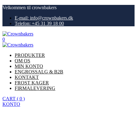
Velkommen til crownbakers
E-mail: info@crownbakers.dk
Telefon: +45 31 39 18 00
0
PRODUKTER
OM OS
MIN KONTO
ENGROSSALG & B2B
KONTAKT
FROST KAGER
FIRMALEVERING
CART
(
0
)
KONTO
Køb nu
Hjem
Cheesecake med Ferrero Rocher fyld