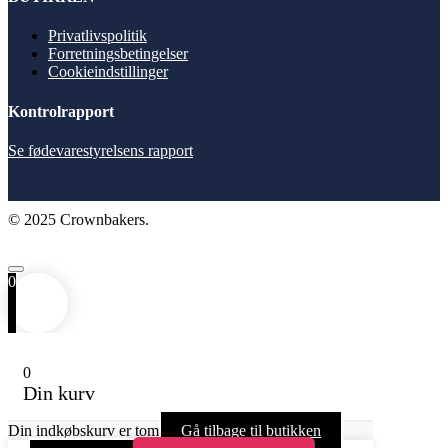
Privatlivspolitik
Forretningsbetingelser
Cookieindstillinger
Kontrolrapport
Se fødevarestyrelsens rapport
© 2025 Crownbakers.
0
0
Din kurv
Din indkøbskurv er tom
Gå tilbage til butikken