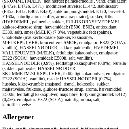
(SKUMMETMÆLK, helt hærdet palmekerneolie , vand, emulgator:
(E472e, E472b, E471), modificeret stivelse: E1442, stabilisator:
(E452, E412, E407, E420), antiklumpningsmiddel: E170, farvestof:
E160a, naturlig aromastoffer, aromapræparater), sukker, Kiks
(HVEDEMEL, palmeolie, sukker, FULDKORNSHVEDEMEL,
glukose-fructose sirup, hævemiddel: (E500, E503), antioxidant:
E330, salt), smør (MÆLK) (7,3%), vegetabilsk fedt (palme),
Chokolade (mælkechokolade (sukker, kakaosmør,
MÆLKEPULVER, koncentreret SMØR, emulgator: E322 (SOJA),
vanillin), HASSELNØDDER, sukker, palmeolie, HVEDEMEL,
VALLEPULVER (MÆLK), fedtfattigt kakaopulver, emulgator:
E322 (SOJA), hævemiddel: E500ii, salt, vanillin),
HASSELNØDDER (0,9%), fedtfattigt kakaopulver (0,8%), Nutella
(sukker, palmeolie, HASSELNØDDER,
SKUMMETMÆLKSPULVER, fedtfattigt kakaopulver, emulgator:
E322 (SOJA), vanillin), ristede HASSELNØDDER (0,7%),
husblas, kikse-crumble (majsmel, rismel, kokosolie, sukker,
majsstivelse, fruktose, glukose-fructose sirup, aroma, hævemiddel:
E500ii, fedtfattigt kakaopulver, majs fibre, fortykningsmiddel: E412)
(0,4%), emulgator: E322 (SOJA), naturlig aroma, salt,
kartoffelstivelse
Allergener