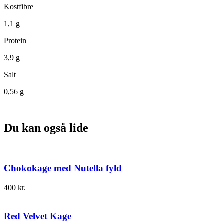
Kostfibre
1,1 g
Protein
3,9 g
Salt
0,56 g
Du kan også lide
Chokokage med Nutella fyld
400
kr.
Red Velvet Kage